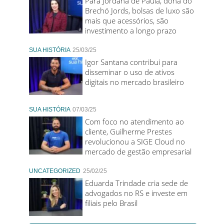
Para Jordana de Paula, dona do
Brechó Jords, bolsas de luxo são
mais que acessórios, são
investimento a longo prazo
SUA HISTÓRIA
25/03/25
Igor Santana contribui para
disseminar o uso de ativos
digitais no mercado brasileiro
SUA HISTÓRIA
07/03/25
Com foco no atendimento ao
cliente, Guilherme Prestes
revolucionou a SIGE Cloud no
mercado de gestão empresarial
UNCATEGORIZED
25/02/25
Eduarda Trindade cria sede de
advogados no RS e investe em
filiais pelo Brasil