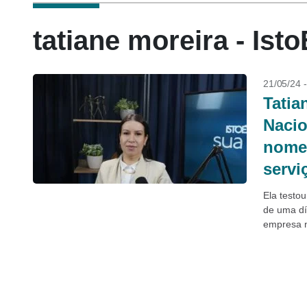
tatiane moreira - Ist
21/05/24 
Tatia
Nacio
nome 
servi
Ela testo
de uma dív
empresa n