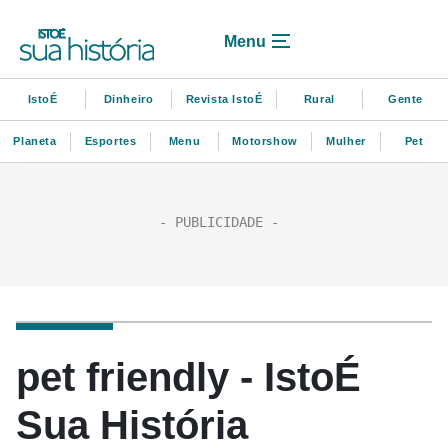
Menu
IstoÉ
Dinheiro
Revista IstoÉ
Rural
Gente
Planeta
Esportes
Menu
Motorshow
Mulher
Pet
pet friendly - IstoÉ
Sua História