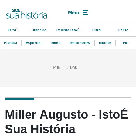
Menu
IstoÉ
Dinheiro
Revista IstoÉ
Rural
Gente
Planeta
Esportes
Menu
Motorshow
Mulher
Pet
Miller Augusto - IstoÉ
Sua História