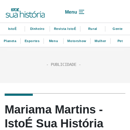
Menu
IstoÉ
Dinheiro
Revista IstoÉ
Rural
Gente
Planeta
Esportes
Menu
Motorshow
Mulher
Pet
Mariama Martins -
IstoÉ Sua História