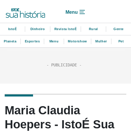
Menu
IstoÉ
Dinheiro
Revista IstoÉ
Rural
Gente
Planeta
Esportes
Menu
Motorshow
Mulher
Pet
Maria Claudia
Hoepers - IstoÉ Sua