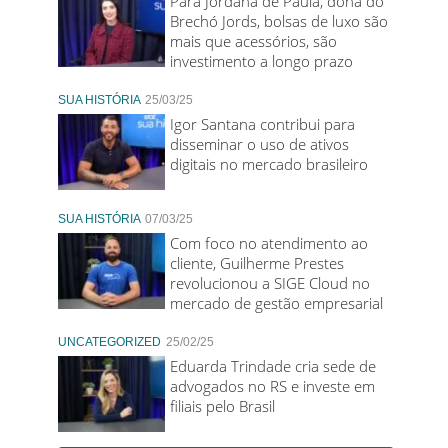
Para Jordana de Paula, dona do
Brechó Jords, bolsas de luxo são
mais que acessórios, são
investimento a longo prazo
SUA HISTÓRIA
25/03/25
Igor Santana contribui para
disseminar o uso de ativos
digitais no mercado brasileiro
SUA HISTÓRIA
07/03/25
Com foco no atendimento ao
cliente, Guilherme Prestes
revolucionou a SIGE Cloud no
mercado de gestão empresarial
UNCATEGORIZED
25/02/25
Eduarda Trindade cria sede de
advogados no RS e investe em
filiais pelo Brasil