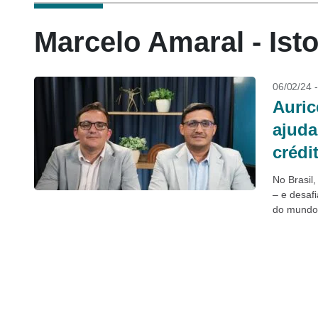
Marcelo Amaral - Ist
06/02/24 
Auric
ajuda
crédi
No Brasil
– e desaf
do mundo,