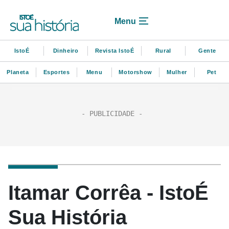
Menu
IstoÉ
Dinheiro
Revista IstoÉ
Rural
Gente
Planeta
Esportes
Menu
Motorshow
Mulher
Pet
Itamar Corrêa - IstoÉ
Sua História