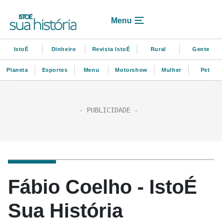
Menu
IstoÉ
Dinheiro
Revista IstoÉ
Rural
Gente
Planeta
Esportes
Menu
Motorshow
Mulher
Pet
Fábio Coelho - IstoÉ
Sua História