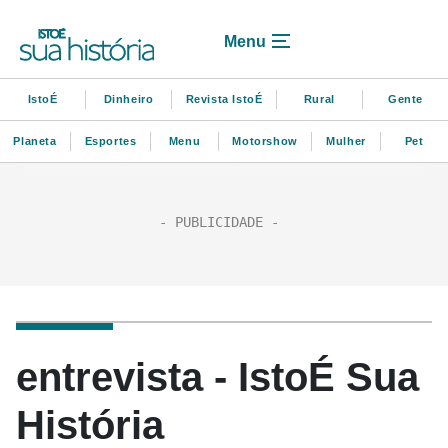
Menu
IstoÉ
Dinheiro
Revista IstoÉ
Rural
Gente
Planeta
Esportes
Menu
Motorshow
Mulher
Pet
entrevista - IstoÉ Sua
História