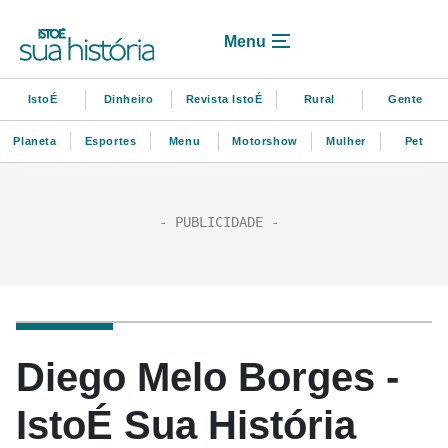
Menu
IstoÉ
Dinheiro
Revista IstoÉ
Rural
Gente
Planeta
Esportes
Menu
Motorshow
Mulher
Pet
Diego Melo Borges -
IstoÉ Sua História