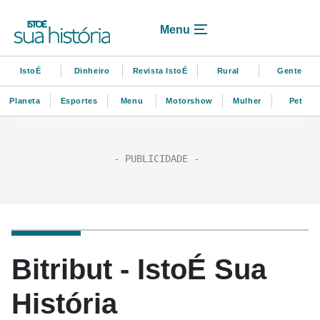
Menu
IstoÉ
Dinheiro
Revista IstoÉ
Rural
Gente
Planeta
Esportes
Menu
Motorshow
Mulher
Pet
Bitribut - IstoÉ Sua
História