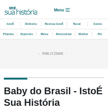
Menu
IstoÉ
Dinheiro
Revista IstoÉ
Rural
Gente
Planeta
Esportes
Menu
Motorshow
Mulher
Pet
Baby do Brasil - IstoÉ
Sua História