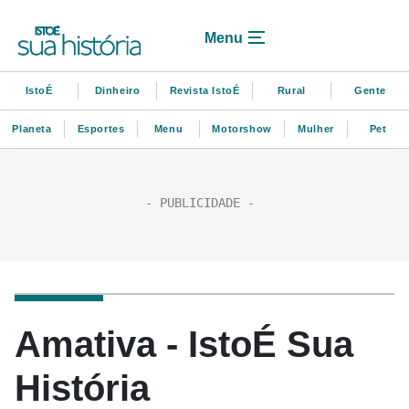
Menu
IstoÉ
Dinheiro
Revista IstoÉ
Rural
Gente
Planeta
Esportes
Menu
Motorshow
Mulher
Pet
Amativa - IstoÉ Sua
História