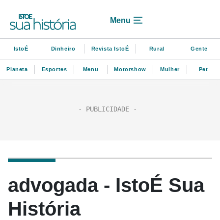
Menu
IstoÉ
Dinheiro
Revista IstoÉ
Rural
Gente
Planeta
Esportes
Menu
Motorshow
Mulher
Pet
advogada - IstoÉ Sua
História