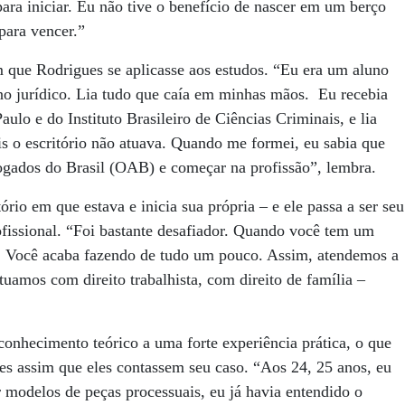
para iniciar. Eu não tive o benefício de nascer em um berço
para vencer.”
om que Rodrigues se aplicasse aos estudos. “Eu era um aluno
o jurídico. Lia tudo que caía em minhas mãos. Eu recebia
lo e do Instituto Brasileiro de Ciências Criminais, e lia
is o escritório não atuava. Quando me formei, eu sabia que
gados do Brasil (OAB) e começar na profissão”, lembra.
rio em que estava e inicia sua própria – e ele passa a ser seu
ofissional. “Foi bastante desafiador. Quando você tem um
e. Você acaba fazendo de tudo um pouco. Assim, atendemos a
uamos com direito trabalhista, com direito de família –
onhecimento teórico a uma forte experiência prática, o que
ntes assim que eles contassem seu caso. “Aos 24, 25 anos, eu
r modelos de peças processuais, eu já havia entendido o