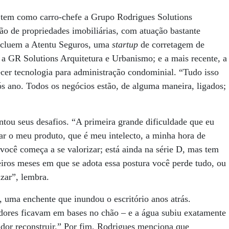
es tem como carro-chefe a Grupo Rodrigues Solutions
o de propriedades imobiliárias, com atuação bastante
ncluem a Atentu Seguros, uma
startup
de corretagem de
 a GR Solutions Arquitetura e Urbanismo; e a mais recente, a
necer tecnologia para administração condominial. “Tudo isso
ós ano. Todos os negócios estão, de alguma maneira, ligados;
tou seus desafios. “A primeira grande dificuldade que eu
icar o meu produto, que é meu intelecto, a minha hora de
cê começa a se valorizar; está ainda na série D, mas tem
eiros meses em que se adota essa postura você perde tudo, ou
zar”, lembra.
 uma enchente que inundou o escritório anos atrás.
ores ficavam em bases no chão – e a água subiu exatamente
iador reconstruir.” Por fim, Rodrigues menciona que