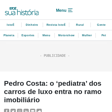
Menu
IstoÉ
Dinheiro
Revista IstoÉ
Rural
Gente
Planeta
Esportes
Menu
Motorshow
Mulher
Pet
Pedro Costa: o ‘pediatra’ dos
carros de luxo entra no ramo
imobiliário